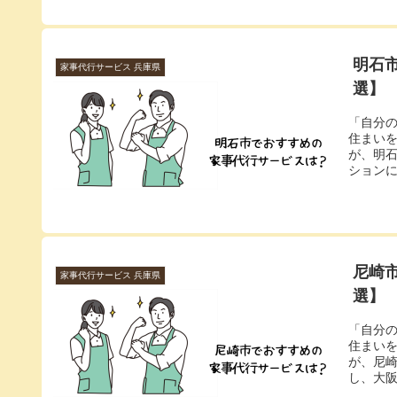
明石
家事代行サービス 兵庫県
選】
「自分
住まい
が、明
ションに
尼崎
家事代行サービス 兵庫県
選】
「自分
住まい
が、尼崎
し、大阪